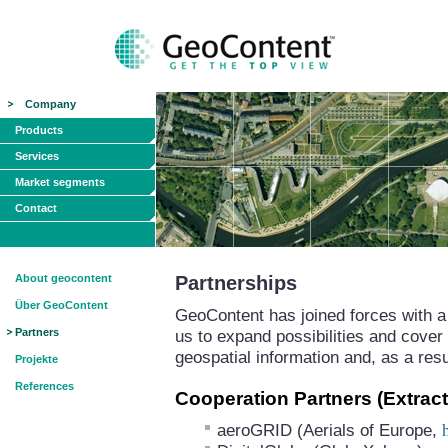
Company
Products
Services
Market segments
Contact
About geocontent
Partnerships
Über GeoContent
GeoContent has joined forces with a 
Partners
us to expand possibilities and cover 
geospatial information and, as a resu
Projekte
References
Cooperation Partners (Extract
aeroGRID (Aerials of Europe,