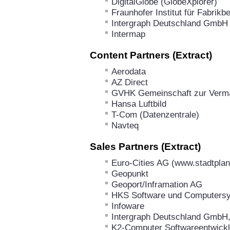
DigitalGlobe (GlobeXplorer)
Fraunhofer Institut für Fabrikb
Intergraph Deutschland GmbH
Intermap
Content Partners (Extract)
Aerodata
AZ Direct
GVHK Gemeinschaft zur Verma
Hansa Luftbild
T-Com (Datenzentrale)
Navteq
Sales Partners (Extract)
Euro-Cities AG (www.stadtplan
Geopunkt
Geoport/Inframation AG
HKS Software und Computersy
Infoware
Intergraph Deutschland GmbH,
K2-Computer Softwareentwic