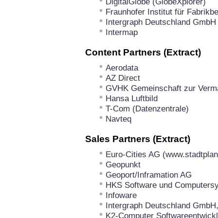
DigitalGlobe (GlobeXplorer)
Fraunhofer Institut für Fabrikb
Intergraph Deutschland GmbH
Intermap
Content Partners (Extract)
Aerodata
AZ Direct
GVHK Gemeinschaft zur Verma
Hansa Luftbild
T-Com (Datenzentrale)
Navteq
Sales Partners (Extract)
Euro-Cities AG (www.stadtplan
Geopunkt
Geoport/Inframation AG
HKS Software und Computersy
Infoware
Intergraph Deutschland GmbH,
K2-Computer Softwareentwic