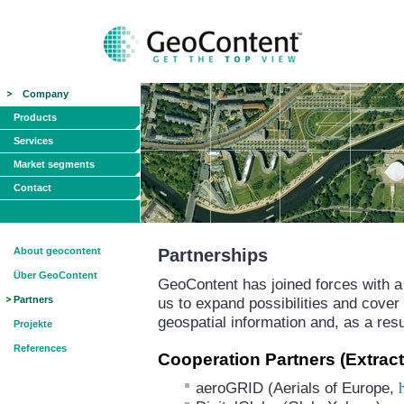
Company
Products
Services
Market segments
Contact
About geocontent
Partnerships
Über GeoContent
GeoContent has joined forces with a 
Partners
us to expand possibilities and cover 
geospatial information and, as a resu
Projekte
References
Cooperation Partners (Extract
aeroGRID (Aerials of Europe,