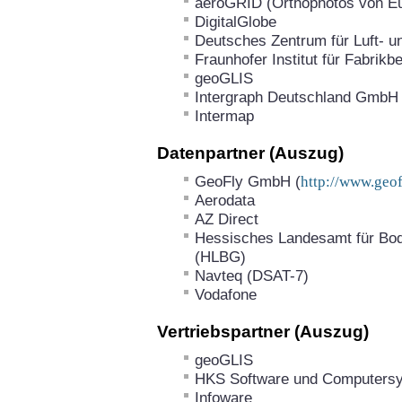
aeroGRID (Orthophotos von E
DigitalGlobe
Deutsches Zentrum für Luft- 
Fraunhofer Institut für Fabrikb
geoGLIS
Intergraph Deutschland GmbH
Intermap
Datenpartner (Auszug)
GeoFly GmbH (
http://www.geof
Aerodata
AZ Direct
Hessisches Landesamt für Bo
(HLBG)
Navteq (DSAT-7)
Vodafone
Vertriebspartner (Auszug)
geoGLIS
HKS Software und Computersy
Infoware