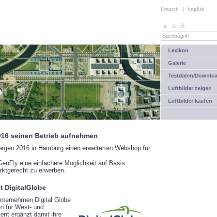
Deutsch
|
English
Lexikon
Galerie
Testdaten/Downlo
Luftbilder zeigen
Luftbilder kaufen
016 seinen Betrieb aufnehmen
ergeo 2016 in Hamburg einen erweiterten Webshop für
GeoFly eine einfachere Möglichkeit auf Basis
rktgerecht zu erwerben.
t DigitalGlobe
nternehmen Digital Globe
en für West- und
nt ergänzt damit ihre