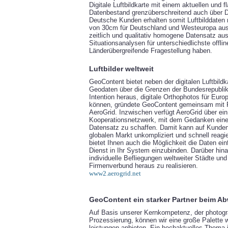
Digitale Luftbildkarte mit einem aktuellen und
Datenbestand grenzüberschreitend auch über D
Deutsche Kunden erhalten somit Luftbilddaten 
von 30cm für Deutschland und Westeuropa aus
zeitlich und qualitativ homogene Datensatz au
Situationsanalysen für unterschiedlichste offli
Länderübergreifende Fragestellung haben.
Luftbilder weltweit
GeoContent bietet neben der digitalen Luftbild
Geodaten über die Grenzen der Bundesrepublik
Intention heraus, digitale Orthophotos für Euro
können, gründete GeoContent gemeinsam mit 
AeroGrid. Inzwischen verfügt AeroGrid über ein
Kooperationsnetzwerk, mit dem Gedanken eine
Datensatz zu schaffen. Damit kann auf Kunde
globalen Markt unkompliziert und schnell reag
bietet Ihnen auch die Möglichkeit die Daten e
Dienst in Ihr System einzubinden. Darüber hina
individuelle Befliegungen weltweiter Städte un
Firmenverbund heraus zu realisieren.
www2.aerogrid.net
GeoContent ein starker Partner beim A
Auf Basis unserer Kernkompetenz, der photog
Prozessierung, können wir eine große Palette w
leistungen anbieten. Ein hochaktuelles Thema 