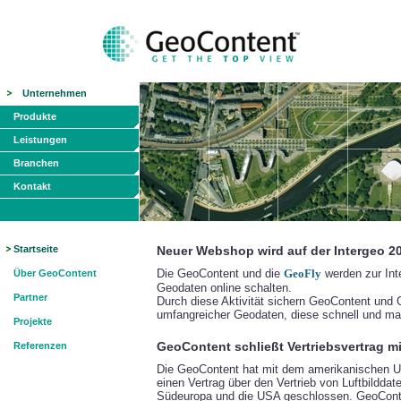
Unternehmen
Produkte
Leistungen
Branchen
Kontakt
Startseite
Neuer Webshop wird auf der Intergeo 2
Die GeoContent und die
GeoFly
werden zur Int
Über GeoContent
Geodaten online schalten.
Partner
Durch diese Aktivität sichern GeoContent und 
umfangreicher Geodaten, diese schnell und ma
Projekte
GeoContent schließt Vertriebsvertrag mi
Referenzen
Die GeoContent hat mit dem amerikanischen U
einen Vertrag über den Vertrieb von Luftbilddat
Südeuropa und die USA geschlossen. GeoConte