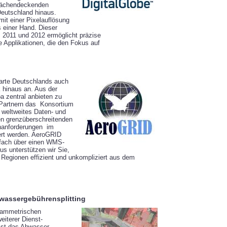
 flächendeckenden
eutschland hinaus.
mit einer Pixelauflösung
 einer Hand. Dieser
s 2011 und 2012 ermöglicht präzise
ne Applikationen, die den Fokus auf
karte Deutschlands auch
 hinaus an. Aus der
pa zentral anbieten zu
Partnern das Konsortium
 weltweites Daten- und
n grenzüberschreitenden
nanforderungen im
iert werden. AeroGRID
infach über einen WMS-
us unterstützen wir Sie,
d Regionen effizient und unkompliziert aus dem
bwassergebührensplitting
rammetrischen
eiterer Dienst-
ist das Abwasser-