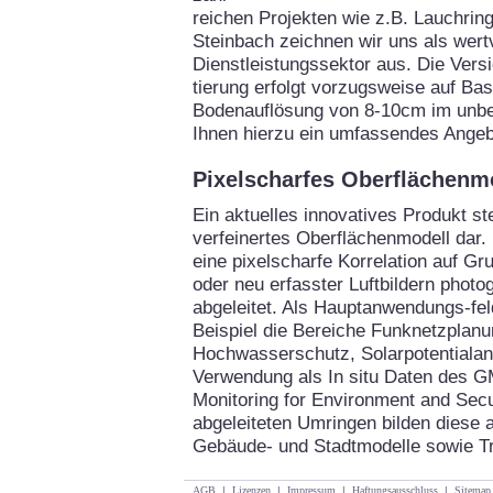
reichen Projekten wie z.B. Lauchrin
Steinbach zeichnen wir uns als wertv
Dienstleistungssektor aus. Die Vers
tierung erfolgt vorzugsweise auf Bas
Bodenauflösung von 8-10cm im unbel
Ihnen hierzu ein umfassendes Angeb
Pixelscharfes Oberflächenm
Ein aktuelles innovatives Produkt ste
verfeinertes Oberflächenmodell dar.
eine pixelscharfe Korrelation auf G
oder neu erfasster Luftbildern phot
abgeleitet. Als Hauptanwendungs-f
Beispiel die Bereiche Funknetzplan
Hochwasserschutz, Solarpotentialan
Verwendung als In situ Daten des 
Monitoring for Environment and Secur
abgeleiteten Umringen bilden diese a
Gebäude- und Stadtmodelle sowie T
AGB
|
Lizenzen
|
Impressum
|
Haftungsausschluss
|
Sitemap