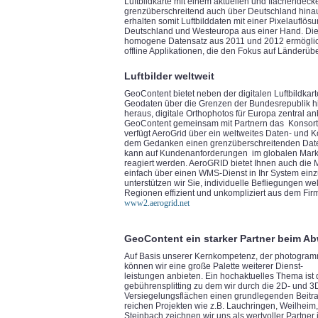
Luftbildkarte mit einem aktuellen und flächende
grenzüberschreitend auch über Deutschland hin
erhalten somit Luftbilddaten mit einer Pixelauflös
Deutschland und Westeuropa aus einer Hand. Diese
homogene Datensatz aus 2011 und 2012 ermöglicht
offline Applikationen, die den Fokus auf Länderüb
Luftbilder weltweit
GeoContent bietet neben der digitalen Luftbildka
Geodaten über die Grenzen der Bundesrepublik hi
heraus, digitale Orthophotos für Europa zentral a
GeoContent gemeinsam mit Partnern das Konsort
verfügt AeroGrid über ein weltweites Daten- und 
dem Gedanken einen grenzüberschreitenden Daten
kann auf Kundenanforderungen im globalen Markt
reagiert werden. AeroGRID bietet Ihnen auch die 
einfach über einen WMS-Dienst in Ihr System ein
unterstützen wir Sie, individuelle Befliegungen we
Regionen effizient und unkompliziert aus dem Fir
www2.aerogrid.net
GeoContent ein starker Partner beim A
Auf Basis unserer Kernkompetenz, der photogram
können wir eine große Palette weiterer Dienst-
leistungen anbieten. Ein hochaktuelles Thema ist
gebührensplitting zu dem wir durch die 2D- und 3
Versiegelungsflächen einen grundlegenden Beitrag 
reichen Projekten wie z.B. Lauchringen, Weilheim
Steinbach zeichnen wir uns als wertvoller Partner