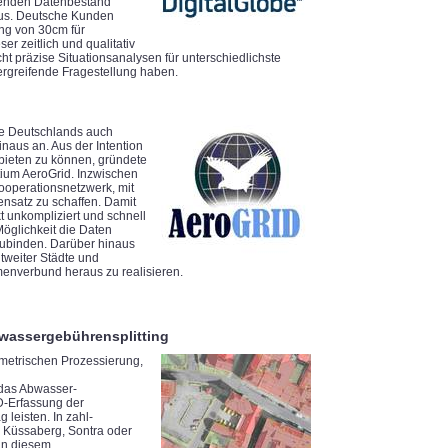
ckenden Datenbestand
aus. Deutsche Kunden
ung von 30cm für
r zeitlich und qualitativ
 präzise Situationsanalysen für unterschiedlichste
ergreifende Fragestellung haben.
rte Deutschlands auch
naus an. Aus der Intention
nbieten zu können, gründete
ium AeroGrid. Inzwischen
Kooperationsnetzwerk, mit
satz zu schaffen. Damit
 unkompliziert und schnell
Möglichkeit die Daten
zubinden. Darüber hinaus
ltweiter Städte und
menverbund heraus zu realisieren.
bwassergebührensplitting
metrischen Prozessierung,
 das Abwasser-
D-Erfassung der
leisten. In zahl-
, Küssaberg, Sontra oder
 in diesem