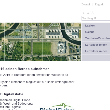
Deutsch
|
English
Lexikon
Galerie
Testdaten/Downlo
Luftbilder zeigen
Luftbilder kaufen
016 seinen Betrieb aufnehmen
eo 2016 in Hamburg einen erweiterten Webshop für
Fly eine einfachere Möglichkeit auf Basis umfangreicher
erben.
t DigitalGlobe
rnehmen Digital Globe
 für West- und Südeuropa
t ihre Digitale