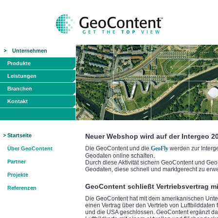
Unternehmen
Produkte
Leistungen
Branchen
Kontakt
Startseite
Neuer Webshop wird auf der Intergeo 2
Die GeoContent und die
GeoFly
werden zur Interg
Über GeoContent
Geodaten online schalten.
Partner
Durch diese Aktivität sichern GeoContent und Geo
Geodaten, diese schnell und marktgerecht zu erw
Projekte
GeoContent schließt Vertriebsvertrag mi
Referenzen
Die GeoContent hat mit dem amerikanischen Unte
einen Vertrag über den Vertrieb von Luftbilddaten
und die USA geschlossen. GeoContent ergänzt dami