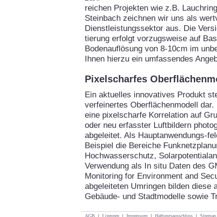
reichen Projekten wie z.B. Lauchrin
Steinbach zeichnen wir uns als wertv
Dienstleistungssektor aus. Die Vers
tierung erfolgt vorzugsweise auf Bas
Bodenauflösung von 8-10cm im unbel
Ihnen hierzu ein umfassendes Angeb
Pixelscharfes Oberflächenm
Ein aktuelles innovatives Produkt ste
verfeinertes Oberflächenmodell dar.
eine pixelscharfe Korrelation auf G
oder neu erfasster Luftbildern phot
abgeleitet. Als Hauptanwendungs-f
Beispiel die Bereiche Funknetzplan
Hochwasserschutz, Solarpotentialan
Verwendung als In situ Daten des 
Monitoring for Environment and Secur
abgeleiteten Umringen bilden diese a
Gebäude- und Stadtmodelle sowie T
AGB
|
Lizenzen
|
Impressum
|
Haftungsausschluss
|
Sitemap