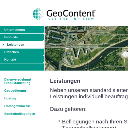
Unternehmen
Produkte
Leistungen
Branchen
Kontakt
Datenveredelung/
Leistungen
Produktableitung
Neben unseren standardisierte
Geocodierung
Leistungen individuell beauftra
Hosting
Photogrammetrie
Dazu gehören:
Sonderbefliegungen
Befliegungen nach Ihren Sp
Thermalbefliegungen)