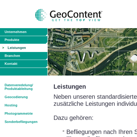
Unternehmen
Produkte
Leistungen
Branchen
Kontakt
Datenveredelung/
Leistungen
Produktableitung
Neben unseren standardisiert
Geocodierung
zusätzliche Leistungen individu
Hosting
Photogrammetrie
Dazu gehören:
Sonderbefliegungen
Befliegungen nach Ihren S