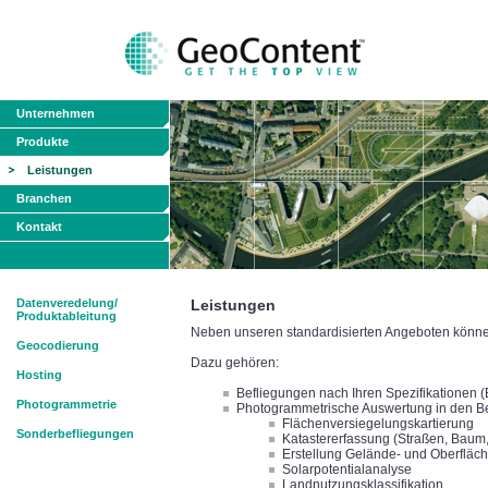
Unternehmen
Produkte
Leistungen
Branchen
Kontakt
Datenveredelung/
Leistungen
Produktableitung
Neben unseren standardisierten Angeboten können 
Geocodierung
Dazu gehören:
Hosting
Befliegungen nach Ihren Spezifikationen 
Photogrammetrie
Photogrammetrische Auswertung in den B
Flächenversiegelungskartierung
Sonderbefliegungen
Katastererfassung (Straßen, Baum, 
Erstellung Gelände- und Oberfläc
Solarpotentialanalyse
Landnutzungsklassifikation