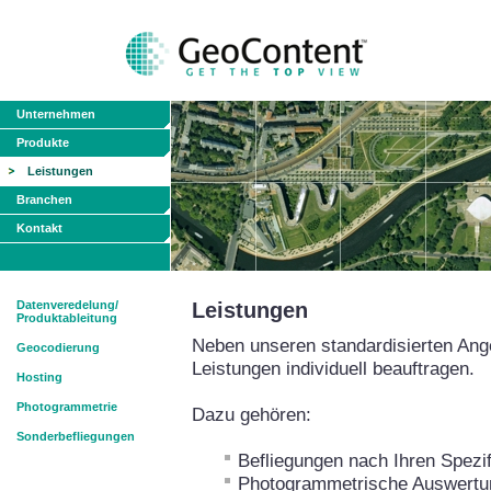
Unternehmen
Produkte
Leistungen
Branchen
Kontakt
Datenveredelung/
Leistungen
Produktableitung
Neben unseren standardisierten Ang
Geocodierung
Leistungen individuell beauftragen.
Hosting
Photogrammetrie
Dazu gehören:
Sonderbefliegungen
Befliegungen nach Ihren Spezif
Photogrammetrische Auswertun