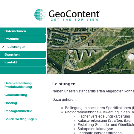
Unternehmen
Produkte
Leistungen
Branchen
Kontakt
Datenveredelung/
Leistungen
Produktableitung
Neben unseren standardisierten Angeboten können 
Geocodierung
Dazu gehören:
Hosting
Befliegungen nach Ihren Spezifikationen 
Photogrammetrie
Photogrammetrische Auswertung in den B
Flächenversiegelungskartierung
Sonderbefliegungen
Katastererfassung (Straßen, Baum, 
Erstellung Gelände- und Oberfläc
Solarpotentialanalyse
Landnutzungsklassifikation