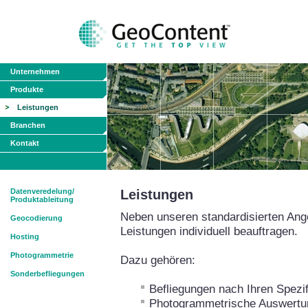
Unternehmen
Produkte
Leistungen
Branchen
Kontakt
Datenveredelung/
Leistungen
Produktableitung
Neben unseren standardisierten Ang
Geocodierung
Leistungen individuell beauftragen.
Hosting
Photogrammetrie
Dazu gehören:
Sonderbefliegungen
Befliegungen nach Ihren Spezif
Photogrammetrische Auswertun