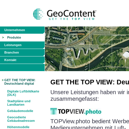
Unternehmen
Produkte
Leistungen
Branchen
Kontakt
GET THE TOP VIEW:
GET THE TOP VIEW: Deut
Deutschland digital
Unsere Leistungen haben wir in
Digitale Luftbildkarte
(DLK)
zusammengefasst:
Stadtpläne und
Landkarten
Gebäudemodelle
Geocodierte
TOPView.photo bedient Werbe
Gebäudeadressen
Medienunternehmen mit Luft-, 
Höhenmodelle