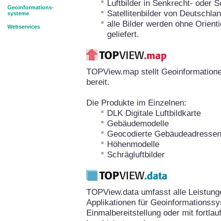
Luftbilder in Senkrecht- oder 
Geoinformations-
Satellitenbilder von Deutschla
systeme
alle Bilder werden ohne Orient
Webservices
geliefert.
TOPView.map stellt Geoinformation
bereit.
Die Produkte im Einzelnen:
DLK Digitale Luftbildkarte
Gebäudemodelle
Geocodierte Gebäudeadresse
Höhenmodelle
Schrägluftbilder
TOPView.data umfasst alle Leistun
Applikationen für Geoinformationssy
Einmalbereitstellung oder mit fortla