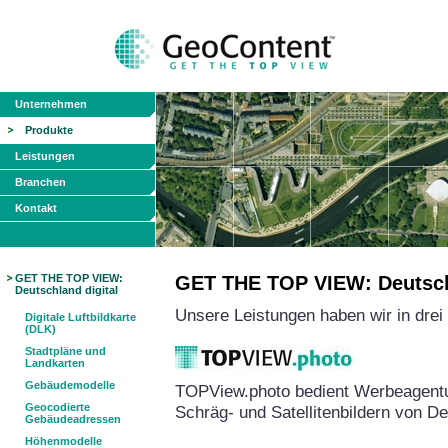
Unternehmen
Produkte
Leistungen
Branchen
Kontakt
GET THE TOP VIEW:
GET THE TOP VIEW: Deutschl
Deutschland digital
Unsere Leistungen haben wir in dre
Digitale Luftbildkarte
(DLK)
Stadtpläne und
Landkarten
Gebäudemodelle
TOPView.photo bedient Werbeagentu
Geocodierte
Schräg- und Satellitenbildern von D
Gebäudeadressen
Höhenmodelle