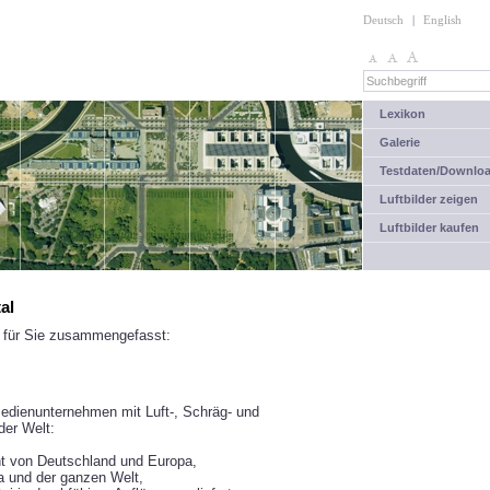
Deutsch
|
English
Lexikon
Galerie
Testdaten/Downlo
Luftbilder zeigen
Luftbilder kaufen
al
n für Sie zusammengefasst:
dienunternehmen mit Luft-, Schräg- und
der Welt:
cht von Deutschland und Europa,
pa und der ganzen Welt,