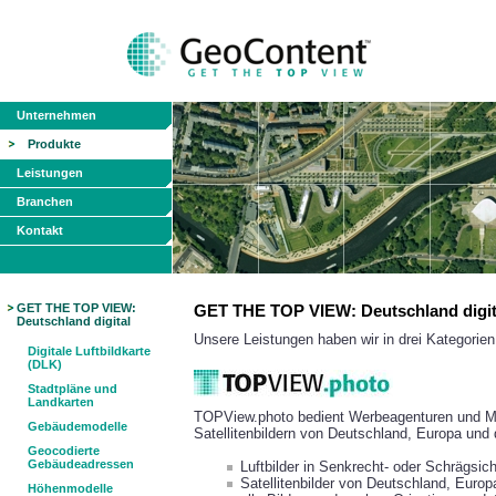
Unternehmen
Produkte
Leistungen
Branchen
Kontakt
GET THE TOP VIEW:
GET THE TOP VIEW: Deutschland digit
Deutschland digital
Unsere Leistungen haben wir in drei Kategorie
Digitale Luftbildkarte
(DLK)
Stadtpläne und
Landkarten
TOPView.photo bedient Werbeagenturen und Me
Gebäudemodelle
Satellitenbildern von Deutschland, Europa und 
Geocodierte
Gebäudeadressen
Luftbilder in Senkrecht- oder Schrägsi
Satellitenbilder von Deutschland, Euro
Höhenmodelle