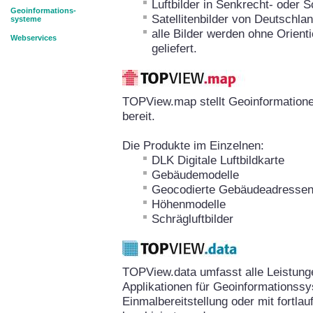
Luftbilder in Senkrecht- oder 
Geoinformations-
Satellitenbilder von Deutschla
systeme
alle Bilder werden ohne Orient
Webservices
geliefert.
TOPView.map stellt Geoinformation
bereit.
Die Produkte im Einzelnen:
DLK Digitale Luftbildkarte
Gebäudemodelle
Geocodierte Gebäudeadresse
Höhenmodelle
Schrägluftbilder
TOPView.data umfasst alle Leistun
Applikationen für Geoinformationssy
Einmalbereitstellung oder mit fortla