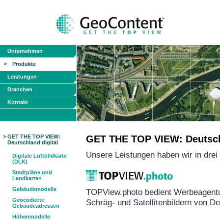
Unternehmen
Produkte
Leistungen
Branchen
Kontakt
GET THE TOP VIEW:
GET THE TOP VIEW: Deutschl
Deutschland digital
Unsere Leistungen haben wir in dre
Digitale Luftbildkarte
(DLK)
Stadtpläne und
Landkarten
Gebäudemodelle
TOPView.photo bedient Werbeagentu
Geocodierte
Schräg- und Satellitenbildern von D
Gebäudeadressen
Höhenmodelle