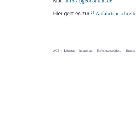
Mail:
info(at)geocontent.de
Hier geht es zur
Anfahrtsbeschrei
AGB
|
Lizenzen
|
Impressum
|
Haftungsausschluss
|
Sitemap