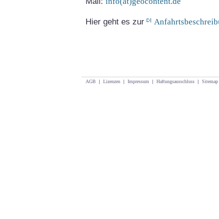
Mail:
info(at)geocontent.de
Hier geht es zur
Anfahrtsbeschrei
AGB
|
Lizenzen
|
Impressum
|
Haftungsausschluss
|
Sitemap