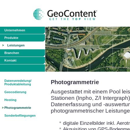
Unternehmen
Produkte
Leistungen
Branchen
Kontakt
Datenveredelung/
Photogrammetrie
Produktableitung
Ausgestattet mit einem Pool le
Geocodierung
Stationen (Inpho, Z/I Intergraph)
Hosting
Datenerfassung und -auswertun
Photogrammetrie
photogrammetrischer Leistungen
Sonderbefliegungen
digitale Einzelbilder inkl. Aerot
Akquisition von GPS-Bodenme