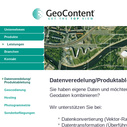
Unternehmen
Produkte
Leistungen
Branchen
Kontakt
Datenveredelung/
Datenveredelung/Produktabl
Produktableitung
Sie haben eigene Daten und möchten
Geocodierung
Geodaten kombinieren?
Hosting
Photogrammetrie
Wir unterstützen Sie bei:
Sonderbefliegungen
Datenkonvertierung (Vektor-Ra
Datentransformation (Überführ