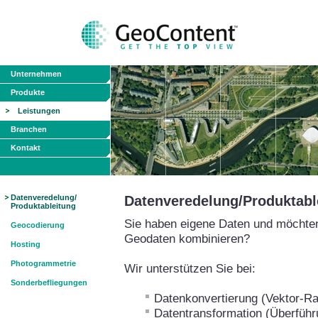
Unternehmen
Produkte
Leistungen
Branchen
Kontakt
Datenveredelung/
Datenveredelung/Produktabl
Produktableitung
Sie haben eigene Daten und möchten
Geocodierung
Geodaten kombinieren?
Hosting
Photogrammetrie
Wir unterstützen Sie bei:
Sonderbefliegungen
Datenkonvertierung (Vektor-Ra
Datentransformation (Überführ