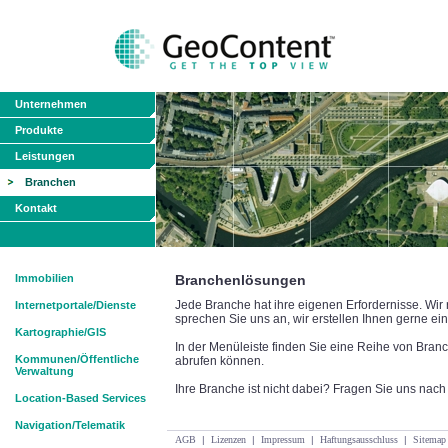
Unternehmen
Produkte
Leistungen
Branchen
Kontakt
Immobilien
Branchenlösungen
Jede Branche hat ihre eigenen Erfordernisse. Wir
Internetportale/Dienste
sprechen Sie uns an, wir erstellen Ihnen gerne ein
Kartographie/GIS
In der Menüleiste finden Sie eine Reihe von Bran
Kommunen/Öffentliche
abrufen können.
Verwaltung
Ihre Branche ist nicht dabei? Fragen Sie uns na
Location-Based Services
Navigation/Telematik
AGB
|
Lizenzen
|
Impressum
|
Haftungsausschluss
|
Sitemap