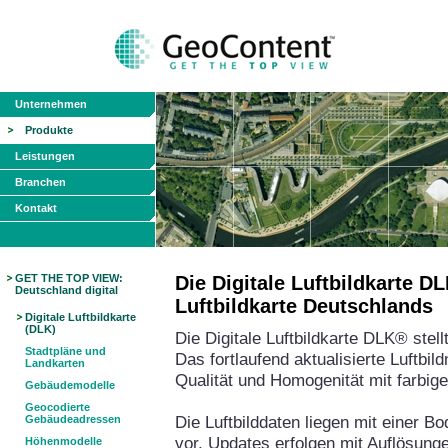
Unternehmen
Produkte
Leistungen
Branchen
Kontakt
GET THE TOP VIEW:
Die Digitale Luftbildkarte 
Deutschland digital
Luftbildkarte Deutschlands
Digitale Luftbildkarte
(DLK)
Die Digitale Luftbildkarte DLK® stel
Stadtpläne und
Das fortlaufend aktualisierte Luftbi
Landkarten
Qualität und Homogenität mit farbig
Gebäudemodelle
Geocodierte
Die Luftbilddaten liegen mit einer 
Gebäudeadressen
vor, Updates erfolgen mit Auflösun
Höhenmodelle