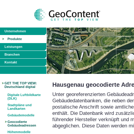
Unternehmen
Produkte
Leistungen
Branchen
Kontakt
GET THE TOP VIEW:
Hausgenau geocodierte Adr
Deutschland digital
Unter georeferenzierten Gebäudead
Digitale Luftbildkarte
(DLK)
Gebäudedatenbanken, die neben der 
Stadtpläne und
postalische Anschrift sowie amtlic
Landkarten
enthält. Die Datenbank wird zusätzl
Gebäudemodelle
führender Hersteller verknüpft und m
Geocodierte
abgeglichen. Diese Daten werden mi
Gebäudeadressen
Höhenmodelle