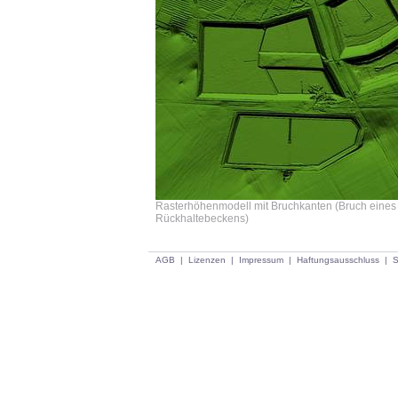
Rasterhöhenmodell mit Bruchkanten (Bruch eines
Rückhaltebeckens)
AGB
|
Lizenzen
|
Impressum
|
Haftungsausschluss
|
S