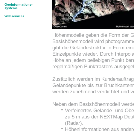
Geoinformations-
systeme
Webservices
Höhenmodelle geben die Form der G
Basishöhenmodell wird photogramme
gibt die Geländestruktur in Form ein
Einzelpunkte wieder. Durch Interpol
Höhe an jedem beliebigen Punkt ber
regelmäßigen Punktrasters ausgege
Zusätzlich werden im Kundenauftra
Geländepunkte bis zur Bruchkanten
werden zunehmend verdichtet und ve
Neben dem Basishöhenmodell werden
Verfeinertes Gelände- und Ober
zu 5 m aus der NEXTMap Deut
(Radar),
Höheninformationen aus ande