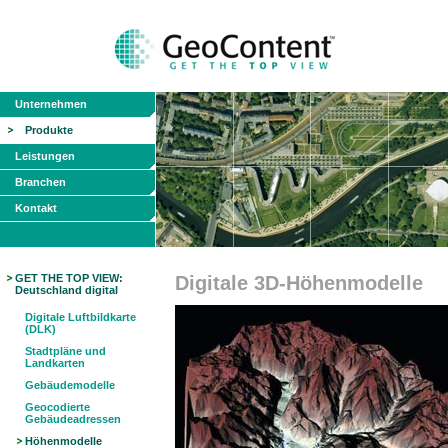
Unternehmen
Produkte
Leistungen
Branchen
Kontakt
GET THE TOP VIEW:
Digitale 3D-Höhenmodelle
Deutschland digital
Digitale Luftbildkarte
(DLK)
Stadtpläne und
Landkarten
Gebäudemodelle
Geocodierte
Gebäudeadressen
Höhenmodelle