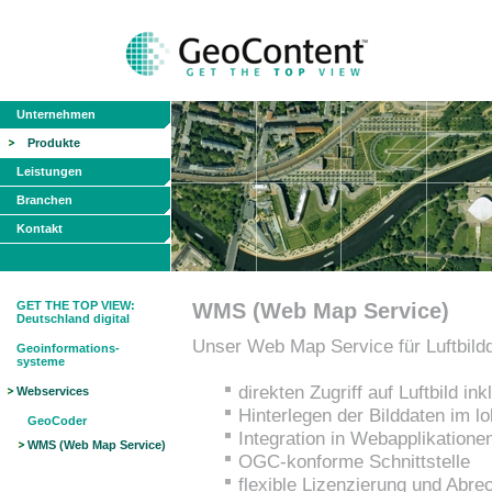
Unternehmen
Produkte
Leistungen
Branchen
Kontakt
GET THE TOP VIEW:
WMS (Web Map Service)
Deutschland digital
Unser Web Map Service für Luftbildd
Geoinformations-
systeme
direkten Zugriff auf Luftbild ink
Webservices
Hinterlegen der Bilddaten im 
GeoCoder
Integration in Webapplikatione
WMS (Web Map Service)
OGC-konforme Schnittstelle
flexible Lizenzierung und Abr