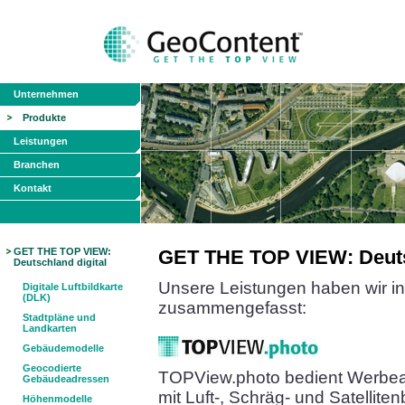
Unternehmen
Produkte
Leistungen
Branchen
Kontakt
GET THE TOP VIEW:
GET THE TOP VIEW: Deutsc
Deutschland digital
Unsere Leistungen haben wir in 
Digitale Luftbildkarte
(DLK)
zusammengefasst:
Stadtpläne und
Landkarten
Gebäudemodelle
Geocodierte
TOPView.photo bedient Werbe
Gebäudeadressen
mit Luft-, Schräg- und Satellit
Höhenmodelle