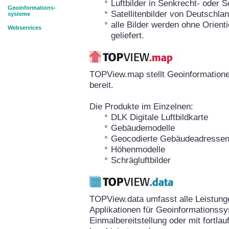
Luftbilder in Senkrecht- oder 
Geoinformations-
Satellitenbilder von Deutschla
systeme
alle Bilder werden ohne Orient
Webservices
geliefert.
TOPView.map stellt Geoinformation
bereit.
Die Produkte im Einzelnen:
DLK Digitale Luftbildkarte
Gebäudemodelle
Geocodierte Gebäudeadresse
Höhenmodelle
Schrägluftbilder
TOPView.data umfasst alle Leistun
Applikationen für Geoinformationssy
Einmalbereitstellung oder mit fortla