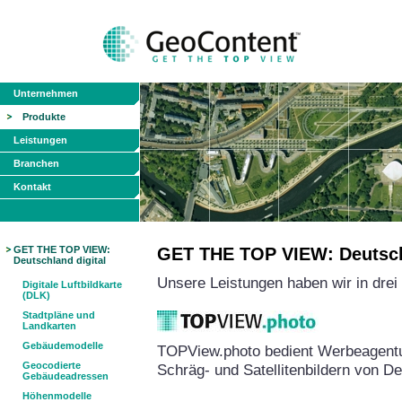
Unternehmen
Produkte
Leistungen
Branchen
Kontakt
GET THE TOP VIEW:
GET THE TOP VIEW: Deutschl
Deutschland digital
Unsere Leistungen haben wir in dre
Digitale Luftbildkarte
(DLK)
Stadtpläne und
Landkarten
Gebäudemodelle
TOPView.photo bedient Werbeagentu
Geocodierte
Schräg- und Satellitenbildern von D
Gebäudeadressen
Höhenmodelle