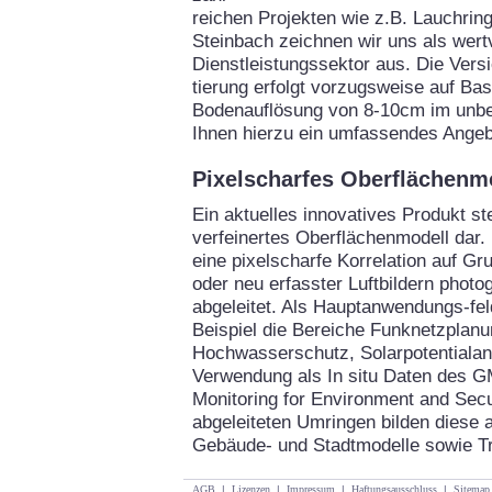
reichen Projekten wie z.B. Lauchrin
Steinbach zeichnen wir uns als wertv
Dienstleistungssektor aus. Die Vers
tierung erfolgt vorzugsweise auf Bas
Bodenauflösung von 8-10cm im unbel
Ihnen hierzu ein umfassendes Angeb
Pixelscharfes Oberflächenm
Ein aktuelles innovatives Produkt ste
verfeinertes Oberflächenmodell dar.
eine pixelscharfe Korrelation auf G
oder neu erfasster Luftbildern phot
abgeleitet. Als Hauptanwendungs-f
Beispiel die Bereiche Funknetzplan
Hochwasserschutz, Solarpotentialan
Verwendung als In situ Daten des 
Monitoring for Environment and Secur
abgeleiteten Umringen bilden diese a
Gebäude- und Stadtmodelle sowie T
AGB
|
Lizenzen
|
Impressum
|
Haftungsausschluss
|
Sitemap