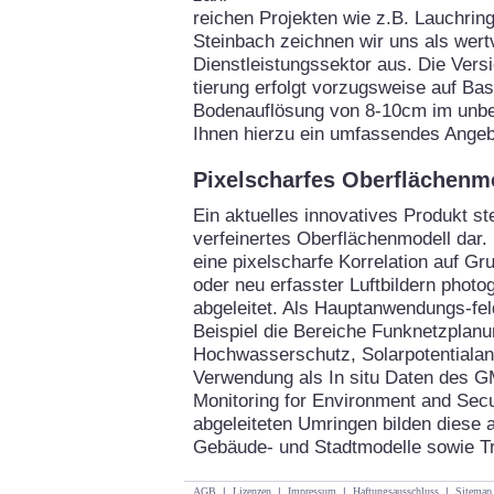
reichen Projekten wie z.B. Lauchrin
Steinbach zeichnen wir uns als wertv
Dienstleistungssektor aus. Die Vers
tierung erfolgt vorzugsweise auf Bas
Bodenauflösung von 8-10cm im unbel
Ihnen hierzu ein umfassendes Angeb
Pixelscharfes Oberflächenm
Ein aktuelles innovatives Produkt ste
verfeinertes Oberflächenmodell dar.
eine pixelscharfe Korrelation auf G
oder neu erfasster Luftbildern phot
abgeleitet. Als Hauptanwendungs-f
Beispiel die Bereiche Funknetzplan
Hochwasserschutz, Solarpotentialan
Verwendung als In situ Daten des 
Monitoring for Environment and Secur
abgeleiteten Umringen bilden diese a
Gebäude- und Stadtmodelle sowie T
AGB
|
Lizenzen
|
Impressum
|
Haftungsausschluss
|
Sitemap