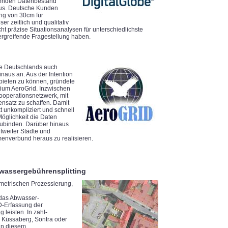
ckenden Datenbestand
aus. Deutsche Kunden
ung von 30cm für
r zeitlich und qualitativ
 präzise Situationsanalysen für unterschiedlichste
ergreifende Fragestellung haben.
rte Deutschlands auch
naus an. Aus der Intention
nbieten zu können, gründete
ium AeroGrid. Inzwischen
Kooperationsnetzwerk, mit
satz zu schaffen. Damit
 unkompliziert und schnell
Möglichkeit die Daten
zubinden. Darüber hinaus
ltweiter Städte und
menverbund heraus zu realisieren.
bwassergebührensplitting
metrischen Prozessierung,
 das Abwasser-
D-Erfassung der
leisten. In zahl-
, Küssaberg, Sontra oder
 in diesem