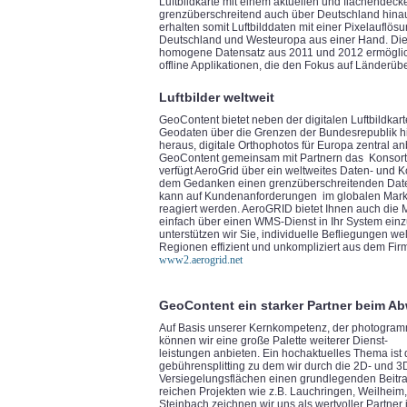
Luftbildkarte mit einem aktuellen und flächende
grenzüberschreitend auch über Deutschland hin
erhalten somit Luftbilddaten mit einer Pixelauflös
Deutschland und Westeuropa aus einer Hand. Diese
homogene Datensatz aus 2011 und 2012 ermöglicht
offline Applikationen, die den Fokus auf Länderüb
Luftbilder weltweit
GeoContent bietet neben der digitalen Luftbildka
Geodaten über die Grenzen der Bundesrepublik hi
heraus, digitale Orthophotos für Europa zentral a
GeoContent gemeinsam mit Partnern das Konsort
verfügt AeroGrid über ein weltweites Daten- und 
dem Gedanken einen grenzüberschreitenden Daten
kann auf Kundenanforderungen im globalen Markt
reagiert werden. AeroGRID bietet Ihnen auch die 
einfach über einen WMS-Dienst in Ihr System ein
unterstützen wir Sie, individuelle Befliegungen we
Regionen effizient und unkompliziert aus dem Fir
www2.aerogrid.net
GeoContent ein starker Partner beim A
Auf Basis unserer Kernkompetenz, der photogram
können wir eine große Palette weiterer Dienst-
leistungen anbieten. Ein hochaktuelles Thema ist
gebührensplitting zu dem wir durch die 2D- und 3
Versiegelungsflächen einen grundlegenden Beitrag 
reichen Projekten wie z.B. Lauchringen, Weilheim
Steinbach zeichnen wir uns als wertvoller Partner