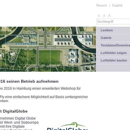
Deutsch
|
English
Lexikon
Galerie
Testdaten/Downlo
Luftbilder zeigen
Luftbilder kaufen
016 seinen Betrieb aufnehmen
eo 2016 in Hamburg einen erweiterten Webshop für
Fly eine einfachere Möglichkeit auf Basis umfangreicher
erben.
t DigitalGlobe
rnehmen Digital Globe
 für West- und Südeuropa
t ihre Digitale