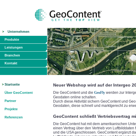
Unternehmen
Produkte
Leistungen
Branchen
Kontakt
Startseite
Neuer Webshop wird auf der Intergeo 2
Die GeoContent und die
GeoFly
werden zur Interg
Über GeoContent
Geodaten online schalten.
Partner
Durch diese Aktivität sichern GeoContent und Geo
Geodaten, diese schnell und marktgerecht zu erw
Projekte
GeoContent schließt Vertriebsvertrag mi
Referenzen
Die GeoContent hat mit dem amerikanischen Unte
einen Vertrag über den Vertrieb von Luftbilddaten
und die USA geschlossen. GeoContent ergänzt dami