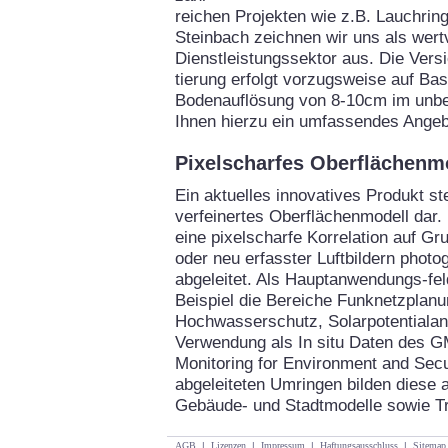
reichen Projekten wie z.B. Lauchrin
Steinbach zeichnen wir uns als wertv
Dienstleistungssektor aus. Die Vers
tierung erfolgt vorzugsweise auf Bas
Bodenauflösung von 8-10cm im unbel
Ihnen hierzu ein umfassendes Angeb
Pixelscharfes Oberflächenm
Ein aktuelles innovatives Produkt ste
verfeinertes Oberflächenmodell dar.
eine pixelscharfe Korrelation auf G
oder neu erfasster Luftbildern phot
abgeleitet. Als Hauptanwendungs-f
Beispiel die Bereiche Funknetzplan
Hochwasserschutz, Solarpotentialan
Verwendung als In situ Daten des 
Monitoring for Environment and Secur
abgeleiteten Umringen bilden diese a
Gebäude- und Stadtmodelle sowie T
AGB
|
Lizenzen
|
Impressum
|
Haftungsausschluss
|
Sitemap