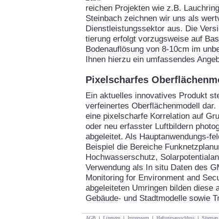
reichen Projekten wie z.B. Lauchrin
Steinbach zeichnen wir uns als wertv
Dienstleistungssektor aus. Die Vers
tierung erfolgt vorzugsweise auf Bas
Bodenauflösung von 8-10cm im unbel
Ihnen hierzu ein umfassendes Angeb
Pixelscharfes Oberflächenm
Ein aktuelles innovatives Produkt ste
verfeinertes Oberflächenmodell dar.
eine pixelscharfe Korrelation auf G
oder neu erfasster Luftbildern phot
abgeleitet. Als Hauptanwendungs-f
Beispiel die Bereiche Funknetzplan
Hochwasserschutz, Solarpotentialan
Verwendung als In situ Daten des 
Monitoring for Environment and Secur
abgeleiteten Umringen bilden diese a
Gebäude- und Stadtmodelle sowie T
AGB
|
Lizenzen
|
Impressum
|
Haftungsausschluss
|
Sitemap