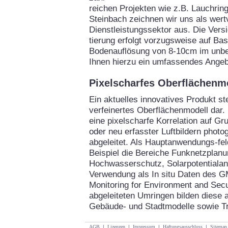
reichen Projekten wie z.B. Lauchrin
Steinbach zeichnen wir uns als wertv
Dienstleistungssektor aus. Die Vers
tierung erfolgt vorzugsweise auf Bas
Bodenauflösung von 8-10cm im unbel
Ihnen hierzu ein umfassendes Angeb
Pixelscharfes Oberflächenm
Ein aktuelles innovatives Produkt ste
verfeinertes Oberflächenmodell dar.
eine pixelscharfe Korrelation auf G
oder neu erfasster Luftbildern phot
abgeleitet. Als Hauptanwendungs-f
Beispiel die Bereiche Funknetzplan
Hochwasserschutz, Solarpotentialan
Verwendung als In situ Daten des 
Monitoring for Environment and Secur
abgeleiteten Umringen bilden diese a
Gebäude- und Stadtmodelle sowie T
AGB
|
Lizenzen
|
Impressum
|
Haftungsausschluss
|
Sitemap