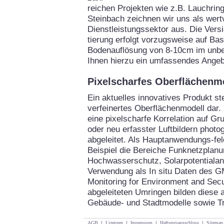
reichen Projekten wie z.B. Lauchrin
Steinbach zeichnen wir uns als wertv
Dienstleistungssektor aus. Die Vers
tierung erfolgt vorzugsweise auf Bas
Bodenauflösung von 8-10cm im unbel
Ihnen hierzu ein umfassendes Angeb
Pixelscharfes Oberflächenm
Ein aktuelles innovatives Produkt ste
verfeinertes Oberflächenmodell dar.
eine pixelscharfe Korrelation auf G
oder neu erfasster Luftbildern phot
abgeleitet. Als Hauptanwendungs-f
Beispiel die Bereiche Funknetzplan
Hochwasserschutz, Solarpotentialan
Verwendung als In situ Daten des 
Monitoring for Environment and Secur
abgeleiteten Umringen bilden diese a
Gebäude- und Stadtmodelle sowie T
AGB
|
Lizenzen
|
Impressum
|
Haftungsausschluss
|
Sitemap