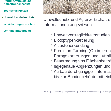
Rettung/Verteidigung/
Katastrophenschutz
Tourismus/Freizeit
Umwelt/Landwirtschaft
Umweltschutz und Agrarwirtschaft si
Informationen angewiesen:
Versicherungswirtschaft
Ver- und Entsorgung
Umweltverträglichkeitsstudien
Biotoptypenkartierung
Altlastenerkundung
Precision Farming (Optimieru
Ertragskartierungen und Luftbi
Beantragung von Flächenbeiträ
lagegenaue Abgrenzungen und 
Aufbau durchgängiger Informa
bis zur Bundesbehörde mit ein
AGB
|
Lizenzen
|
Impressum
|
Haftungsausschluss
|
Sitemap