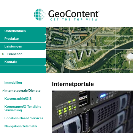
Unternehmen
Produkte
Leistungen
Branchen
Kontakt
Immobilien
Internetportale
Internetportale/Dienste
Kartographie/GIS
Kommunen/Öffentliche
Verwaltung
Location-Based Services
Navigation/Telematik