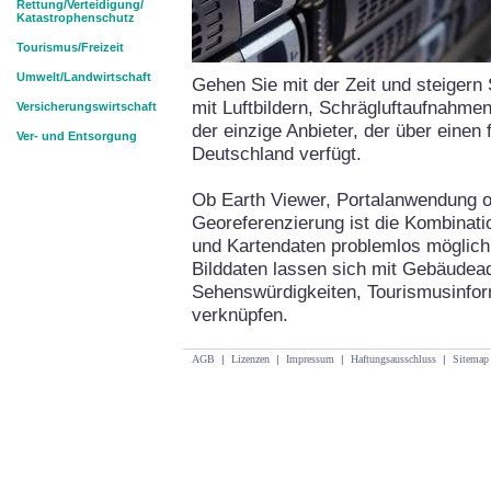
Rettung/Verteidigung/
Katastrophenschutz
Tourismus/Freizeit
Umwelt/Landwirtschaft
Gehen Sie mit der Zeit und steigern S
mit Luftbildern, Schrägluftaufnahme
Versicherungswirtschaft
der einzige Anbieter, der über einen
Ver- und Entsorgung
Deutschland verfügt.
Ob Earth Viewer, Portalanwendung od
Georeferenzierung ist die Kombinati
und Kartendaten problemlos möglich, 
Bilddaten lassen sich mit Gebäudea
Sehenswürdigkeiten, Tourismusinform
verknüpfen.
AGB
|
Lizenzen
|
Impressum
|
Haftungsausschluss
|
Sitemap