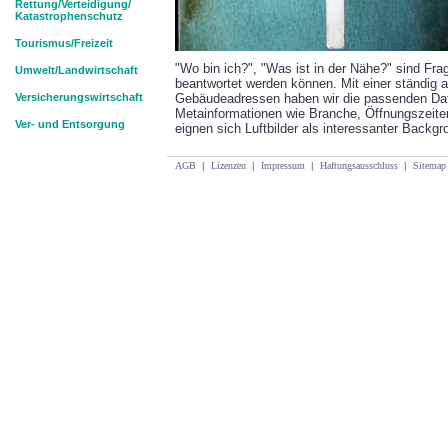
Rettung/Verteidigung/
Katastrophenschutz
Tourismus/Freizeit
"Wo bin ich?", "Was ist in der Nähe?" sind Frag
Umwelt/Landwirtschaft
beantwortet werden können. Mit einer ständig 
Versicherungswirtschaft
Gebäudeadressen haben wir die passenden Date
Metainformationen wie Branche, Öffnungszeit
Ver- und Entsorgung
eignen sich Luftbilder als interessanter Backgr
AGB
|
Lizenzen
|
Impressum
|
Haftungsausschluss
|
Sitemap