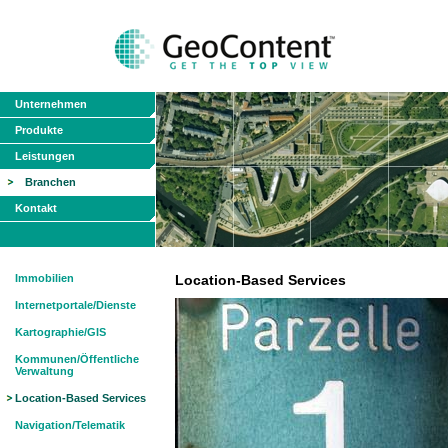
Unternehmen
Produkte
Leistungen
Branchen
Kontakt
Immobilien
Location-Based Services
Internetportale/Dienste
Kartographie/GIS
Kommunen/Öffentliche
Verwaltung
Location-Based Services
Navigation/Telematik