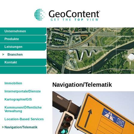
Unternehmen
Produkte
Leistungen
Branchen
Kontakt
Immobilien
Navigation/Telematik
Internetportale/Dienste
Kartographie/GIS
Kommunen/Öffentliche
Verwaltung
Location-Based Services
Navigation/Telematik