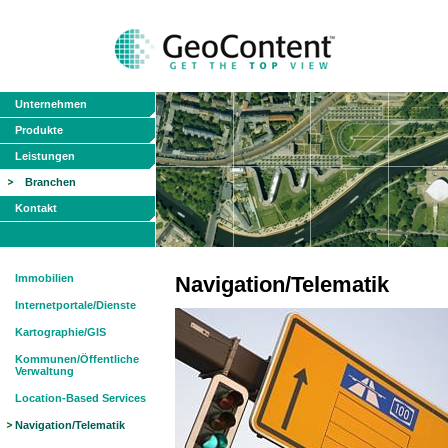
Unternehmen
Produkte
Leistungen
Branchen
Kontakt
Immobilien
Navigation/Telematik
Internetportale/Dienste
Kartographie/GIS
Kommunen/Öffentliche
Verwaltung
Location-Based Services
Navigation/Telematik