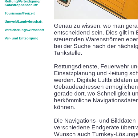
Rettung/Verteidigung/
Katastrophenschutz
Tourismus/Freizeit
Umwelt/Landwirtschaft
Genau zu wissen, wo man gerad
Versicherungswirtschaft
entscheidend sein. Dies gilt im
steuernden Warenströmen ebens
Ver- und Entsorgung
bei der Suche nach der nächst
Tankstelle.
Rettungsdienste, Feuerwehr und 
Einsatzplanung und -leitung schn
werden. Digitale Luftbilddaten
Gebäudeadressen ermöglichen e
gerade dort, wo Schnelligkeit u
herkömmliche Navigationsdate
können.
Die Navigations- und Bilddaten
verschiedene Endgeräte übertr
Wunsch auch Turnkey-Lösunge