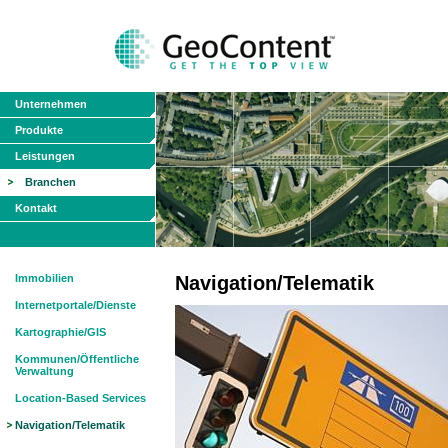
Unternehmen
Produkte
Leistungen
Branchen
Kontakt
Immobilien
Navigation/Telematik
Internetportale/Dienste
Kartographie/GIS
Kommunen/Öffentliche
Verwaltung
Location-Based Services
Navigation/Telematik