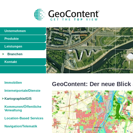
Unternehmen
Produkte
Leistungen
Branchen
Kontakt
Immobilien
GeoContent: Der neue Blick 
Internetportale/Dienste
Kartographie/GIS
Kommunen/Öffentliche
Verwaltung
Location-Based Services
Navigation/Telematik