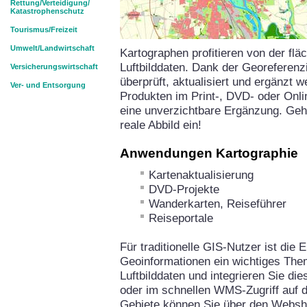
Rettung/Verteidigung/
Katastrophenschutz
Tourismus/Freizeit
Umwelt/Landwirtschaft
Kartographen profitieren von der fl
Luftbilddaten. Dank der Georeferenz
Versicherungswirtschaft
überprüft, aktualisiert und ergänzt 
Ver- und Entsorgung
Produkten im Print-, DVD- oder Onlin
eine unverzichtbare Ergänzung. Gehe
reale Abbild ein!
Anwendungen Kartographie
Kartenaktualisierung
DVD-Projekte
Wanderkarten, Reiseführer
Reiseportale
Für traditionelle GIS-Nutzer ist die 
Geoinformationen ein wichtiges The
Luftbilddaten und integrieren Sie di
oder im schnellen WMS-Zugriff auf 
Gebiete können Sie über den Websh