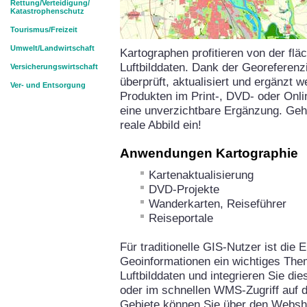
Rettung/Verteidigung/
Katastrophenschutz
Tourismus/Freizeit
Umwelt/Landwirtschaft
Kartographen profitieren von der fl
Luftbilddaten. Dank der Georeferenz
Versicherungswirtschaft
überprüft, aktualisiert und ergänzt 
Ver- und Entsorgung
Produkten im Print-, DVD- oder Onlin
eine unverzichtbare Ergänzung. Gehe
reale Abbild ein!
Anwendungen Kartographie
Kartenaktualisierung
DVD-Projekte
Wanderkarten, Reiseführer
Reiseportale
Für traditionelle GIS-Nutzer ist die 
Geoinformationen ein wichtiges The
Luftbilddaten und integrieren Sie di
oder im schnellen WMS-Zugriff auf 
Gebiete können Sie über den Websh