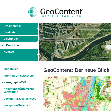
Unternehmen
Produkte
Leistungen
Branchen
Kontakt
Immobilien
GeoContent: Der neue Blick 
Internetportale/Dienste
Kartographie/GIS
Kommunen/Öffentliche
Verwaltung
Location-Based Services
Navigation/Telematik