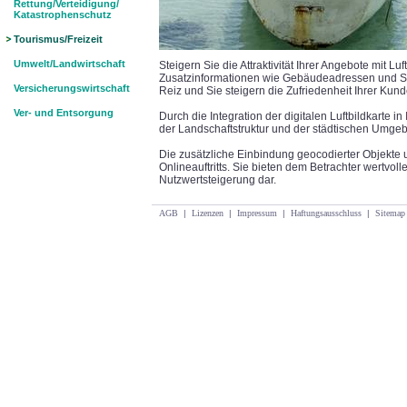
Rettung/Verteidigung/
Katastrophenschutz
Tourismus/Freizeit
Umwelt/Landwirtschaft
Steigern Sie die Attraktivität Ihrer Angebote mit L
Zusatzinformationen wie Gebäudeadressen und S
Versicherungswirtschaft
Reiz und Sie steigern die Zufriedenheit Ihrer Kund
Ver- und Entsorgung
Durch die Integration der digitalen Luftbildkarte 
der Landschaftstruktur und der städtischen Umgebu
Die zusätzliche Einbindung geocodierter Objekte un
Onlineauftritts. Sie bieten dem Betrachter wertvol
Nutzwertsteigerung dar.
AGB
|
Lizenzen
|
Impressum
|
Haftungsausschluss
|
Sitemap