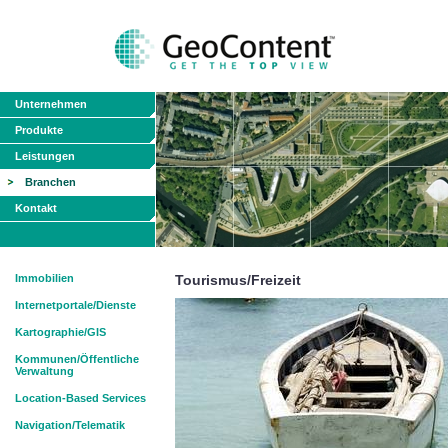
Unternehmen
Produkte
Leistungen
Branchen
Kontakt
Immobilien
Tourismus/Freizeit
Internetportale/Dienste
Kartographie/GIS
Kommunen/Öffentliche
Verwaltung
Location-Based Services
Navigation/Telematik