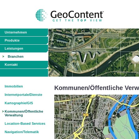
Unternehmen
Produkte
Leistungen
Branchen
Kontakt
Immobilien
Kommunen/Öffentliche Verw
Internetportale/Dienste
Kartographie/GIS
Kommunen/Öffentliche
Verwaltung
Location-Based Services
Navigation/Telematik