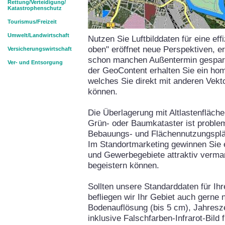
Rettung/Verteidigung/
Katastrophenschutz
Tourismus/Freizeit
Umwelt/Landwirtschaft
Nutzen Sie Luftbilddaten für eine eff
oben" eröffnet neue Perspektiven, er
Versicherungswirtschaft
schon manchen Außentermin gespart. 
Ver- und Entsorgung
der GeoContent erhalten Sie ein ho
welches Sie direkt mit anderen Vek
können.
Die Überlagerung mit Altlastenfläch
Grün- oder Baumkataster ist problem
Bebauungs- und Flächennutzungspläne
Im Standortmarketing gewinnen Sie 
und Gewerbegebiete attraktiv verma
begeistern können.
Sollten unsere Standarddaten für Ihr
befliegen wir Ihr Gebiet auch gerne
Bodenauflösung (bis 5 cm), Jahresz
inklusive Falschfarben-Infrarot-Bild 