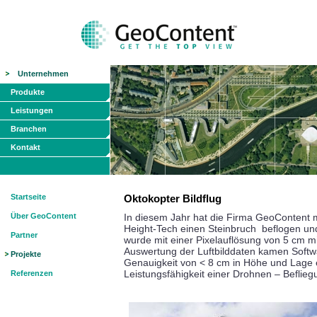
Unternehmen
Produkte
Leistungen
Branchen
Kontakt
Startseite
Oktokopter Bildflug
Über GeoContent
In diesem Jahr hat die Firma GeoContent m
Height-Tech einen Steinbruch beflogen un
Partner
wurde mit einer Pixelauflösung von 5 cm mi
Auswertung der Luftbilddaten kamen Softw
Projekte
Genauigkeit von < 8 cm in Höhe und Lage er
Leistungsfähigkeit einer Drohnen – Befli
eg
Referenzen