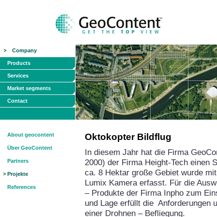
Company
Products
Services
Market segments
Contact
About geocontent
Oktokopter Bildflug
Über GeoContent
In diesem Jahr hat die Firma GeoCon
2000) der Firma Height-Tech einen 
Partners
ca. 8 Hektar große Gebiet wurde mit
Projekte
Lumix Kamera erfasst. Für die Ausw
References
– Produkte der Firma Inpho zum Ein
und Lage erfüllt die Anforderungen u
einer Drohnen – Befli
egung.