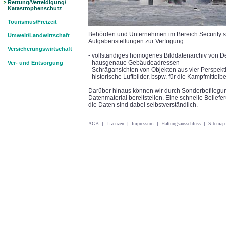
Rettung/Verteidigung/
Katastrophenschutz
Tourismus/Freizeit
Behörden und Unternehmen im Bereich Security ste
Umwelt/Landwirtschaft
Aufgabenstellungen zur Verfügung:
Versicherungswirtschaft
- vollständiges homogenes Bilddatenarchiv von D
- hausgenaue Gebäudeadressen
Ver- und Entsorgung
- Schrägansichten von Objekten aus vier Perspekt
- historische Luftbilder, bspw. für die Kampfmittelb
Darüber hinaus können wir durch Sonderbefliegun
Datenmaterial bereitstellen. Eine schnelle Beliefe
die Daten sind dabei selbstverständlich.
AGB
|
Lizenzen
|
Impressum
|
Haftungsausschluss
|
Sitemap