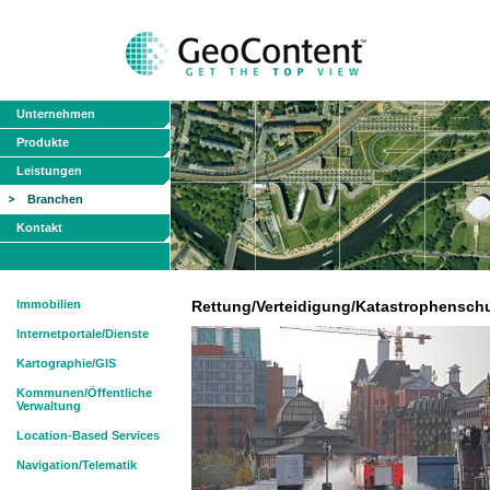
Unternehmen
Produkte
Leistungen
Branchen
Kontakt
Immobilien
Rettung/Verteidigung/Katastrophensch
Internetportale/Dienste
Kartographie/GIS
Kommunen/Öffentliche
Verwaltung
Location-Based Services
Navigation/Telematik