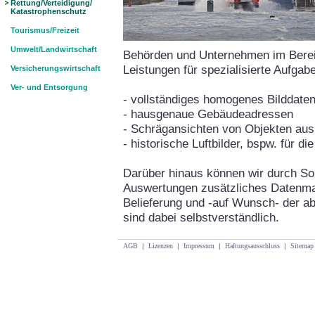
Rettung/Verteidigung/
Katastrophenschutz
Tourismus/Freizeit
Umwelt/Landwirtschaft
Behörden und Unternehmen im Bereic
Leistungen für spezialisierte Aufgab
Versicherungswirtschaft
Ver- und Entsorgung
- vollständiges homogenes Bilddate
- hausgenaue Gebäudeadressen
- Schrägansichten von Objekten aus
- historische Luftbilder, bspw. für d
Darüber hinaus können wir durch Son
Auswertungen zusätzliches Datenmate
Belieferung und -auf Wunsch- der ab
sind dabei selbstverständlich.
AGB
|
Lizenzen
|
Impressum
|
Haftungsausschluss
|
Sitemap