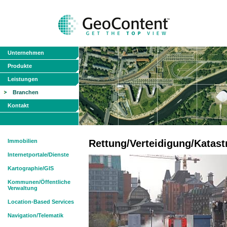
Unternehmen
Produkte
Leistungen
Branchen
Kontakt
Immobilien
Rettung/Verteidigung/Katas
Internetportale/Dienste
Kartographie/GIS
Kommunen/Öffentliche
Verwaltung
Location-Based Services
Navigation/Telematik